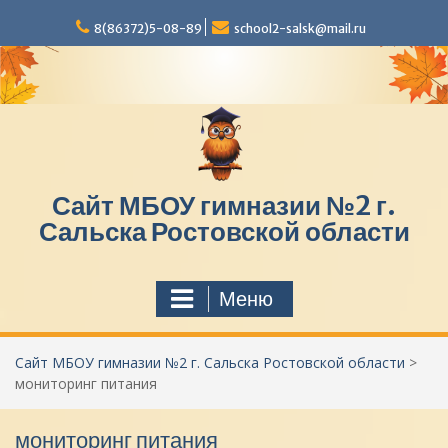
П
8(86372)5-08-89
school2-salsk@mail.ru
е
р
е
й
т
и
к
с
Сайт МБОУ гимназии №2 г.
о
д
Сальска Ростовской области
е
р
ж
Меню
и
м
о
Сайт МБОУ гимназии №2 г. Сальска Ростовской области
>
м
мониторинг питания
у
мониторинг питания