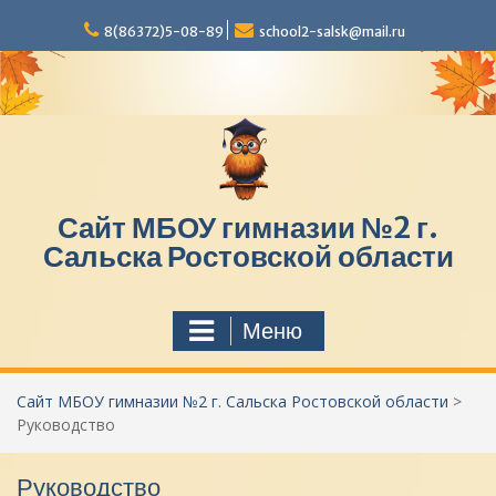
П
8(86372)5-08-89
school2-salsk@mail.ru
е
р
е
й
т
и
к
с
Сайт МБОУ гимназии №2 г.
о
д
Сальска Ростовской области
е
р
ж
Меню
и
м
о
Сайт МБОУ гимназии №2 г. Сальска Ростовской области
>
м
Руководство
у
Руководство