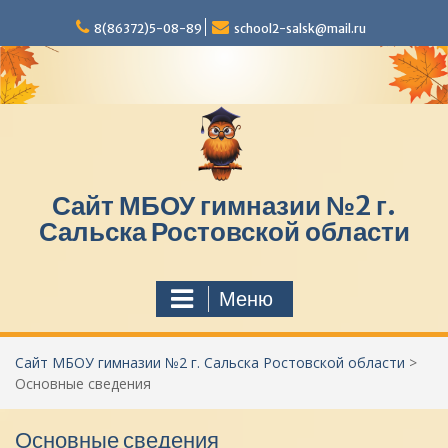
П
8(86372)5-08-89
school2-salsk@mail.ru
е
р
е
й
т
и
к
с
Сайт МБОУ гимназии №2 г.
о
д
Сальска Ростовской области
е
р
ж
Меню
и
м
о
Сайт МБОУ гимназии №2 г. Сальска Ростовской области
>
м
Основные сведения
у
Основные сведения