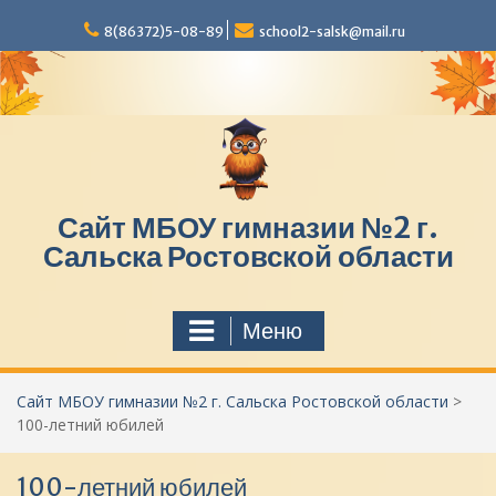
П
8(86372)5-08-89
school2-salsk@mail.ru
е
р
е
й
т
и
к
с
Сайт МБОУ гимназии №2 г.
о
д
Сальска Ростовской области
е
р
ж
Меню
и
м
о
Сайт МБОУ гимназии №2 г. Сальска Ростовской области
>
м
100-летний юбилей
у
100-летний юбилей