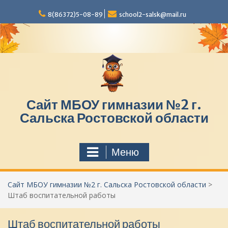
П
8(86372)5-08-89
school2-salsk@mail.ru
е
р
е
й
т
и
к
с
Сайт МБОУ гимназии №2 г.
о
д
Сальска Ростовской области
е
р
ж
Меню
и
м
о
Сайт МБОУ гимназии №2 г. Сальска Ростовской области
>
м
Штаб воспитательной работы
у
Штаб воспитательной работы