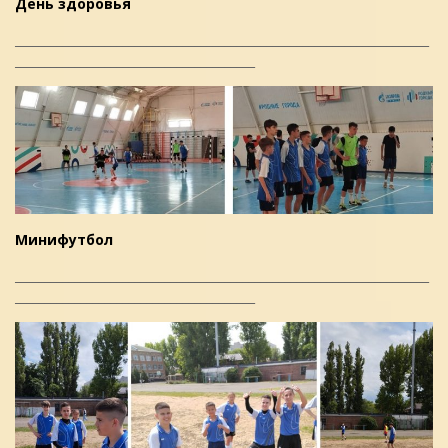
День здоровья
_____________________________________________________________________
________________________________________
Минифутбол
_____________________________________________________________________
________________________________________