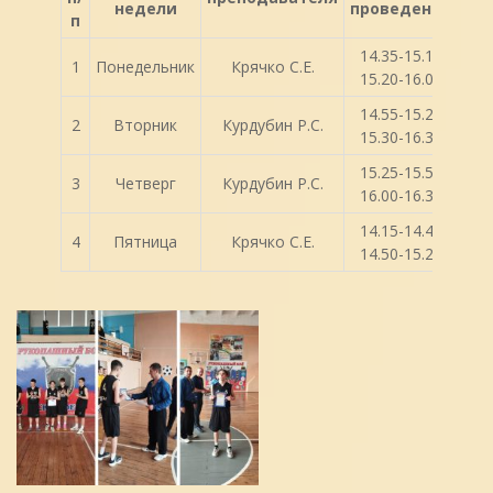
недели
проведения
п
14.35-15.15
1
Понедельник
Крячко С.Е.
15.20-16.00
14.55-15.25
2
Вторник
Курдубин Р.С.
15.30-16.30
15.25-15.55
3
Четверг
Курдубин Р.С.
16.00-16.30
14.15-14.45
4
Пятница
Крячко С.Е.
14.50-15.20