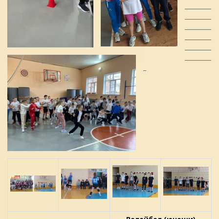
_________
_________
_________
_________
_________
_________
_