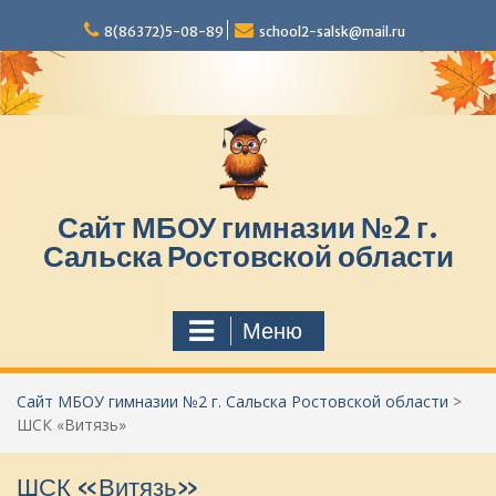
П
8(86372)5-08-89
school2-salsk@mail.ru
е
р
е
й
т
и
к
с
Сайт МБОУ гимназии №2 г.
о
д
Сальска Ростовской области
е
р
ж
Меню
и
м
о
Сайт МБОУ гимназии №2 г. Сальска Ростовской области
>
м
ШСК «Витязь»
у
ШСК «Витязь»