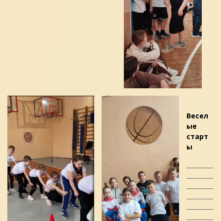
Весел
ые
старт
ы
_________
_________
_________
_________
_________
_________