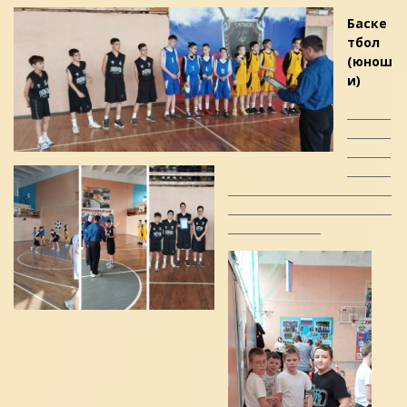
Баске
тбол
(юнош
и)
________
________
________
________
______________________________
______________________________
_________________