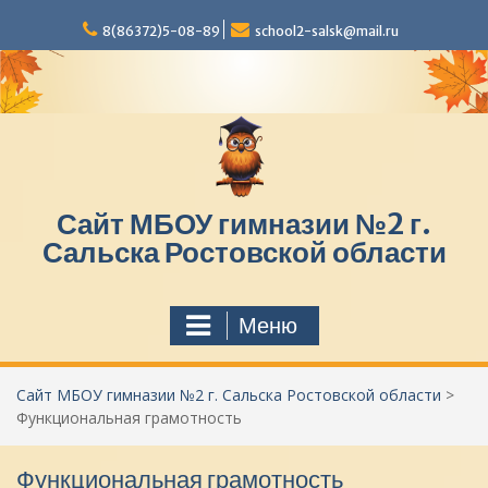
П
8(86372)5-08-89
school2-salsk@mail.ru
е
р
е
й
т
и
к
с
Сайт МБОУ гимназии №2 г.
о
д
Сальска Ростовской области
е
р
ж
Меню
и
м
о
Сайт МБОУ гимназии №2 г. Сальска Ростовской области
>
м
Функциональная грамотность
у
Функциональная грамотность