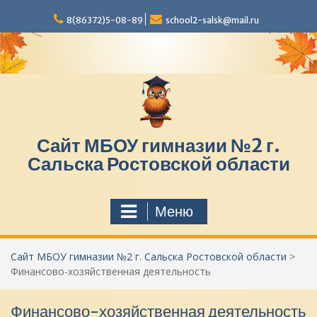
П
8(86372)5-08-89
school2-salsk@mail.ru
е
р
е
й
т
и
к
с
Сайт МБОУ гимназии №2 г.
о
д
Сальска Ростовской области
е
р
ж
Меню
и
м
о
Сайт МБОУ гимназии №2 г. Сальска Ростовской области
>
м
Финансово-хозяйственная деятельность
у
Финансово-хозяйственная деятельность