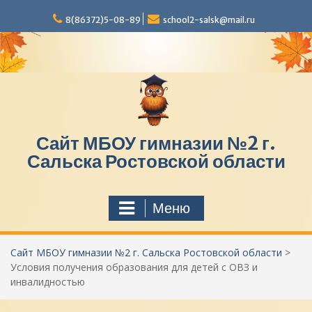
П
8(86372)5-08-89
school2-salsk@mail.ru
е
р
е
й
т
и
к
с
Сайт МБОУ гимназии №2 г.
о
д
Сальска Ростовской области
е
р
ж
Меню
и
м
о
Сайт МБОУ гимназии №2 г. Сальска Ростовской области
>
м
Условия получения образования для детей с ОВЗ и
у
инвалидностью