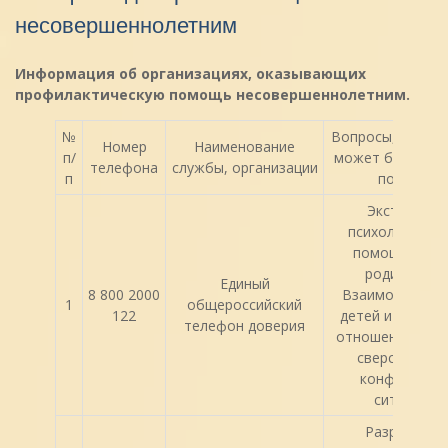
несовершеннолетним
Информация об организациях, оказывающих
профилактическую помощь несовершеннолетним.
№
Вопросы, по ко
Номер
Наименование
п/
может быть ока
телефона
службы, организации
п
помощь
Экстренная
психологичес
помощь детя
родителям.
Единый
8 800 2000
Взаимоотноше
1
общероссийский
122
детей и родите
телефон доверия
отношения дете
сверстниками
конфликтны
ситуации.
Разрешение