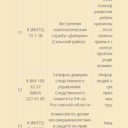
психофизическ
развития и пове
ребенка, остр
Экстренная
кризисные ситуац
8 (86372)
психологическая
последующе
11
73-1-78
служба «Доверие»
записью на оч
(Сальский район)
прием к специали
консультации
проблемам дет
родительски
взаимоотношен
Телефон доверия
Информирова
8 800 100
следственного
людей о способ
02 27
управления
средствах
12
8(863)
Следственного
преодолени
227-01-85
комитета РФ по
жизненных
Ростовской области
трудностей.
Комиссия по делам
несовершеннолетних
8 (86372)
Защита пра
13
и защите их прав