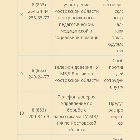
8 (863)
учреждение
несовершенноле
264-34-44,
Ростовской области
склонным к
8
253-35-77
центр психолого-
потреблени
педагогической,
алкоголя,
медицинской и
наркотиков,
социальной помощи
токсических 
одурманиваю
веществ.
Сообщение 
Телефон доверия ГУ
противоправн
8 (863)
9
МВД России по
действиях
249-24-77
Ростовской области
сотрудников ор
внутренних де
Телефон доверия
Управление по
Предупрежден
8 (863)
борьбе с
распростране
10
204-34-69
наркотиками ГУ МВД
наркотическ
РФ по Ростовской
средств.
области
Особенност