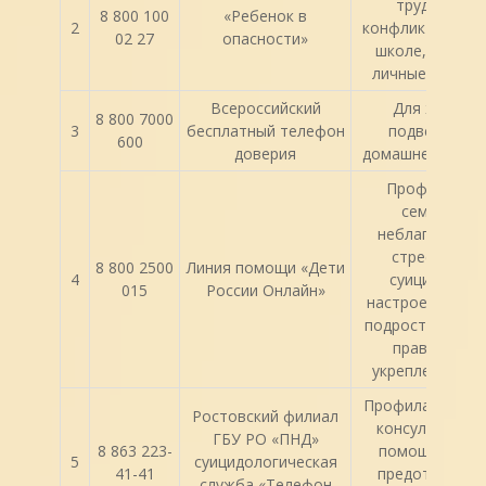
трудностей:
8 800 100
«Ребенок в
2
конфликты в сем
02 27
опасности»
школе, учебны
личные пробле
Всероссийский
Для женщин
8 800 7000
3
бесплатный телефон
подвергшихс
600
доверия
домашнему наси
Профилактик
семейного
неблагополуч
стрессовых 
8 800 2500
Линия помощи «Дети
4
суицидальны
015
России Онлайн»
настроений дет
подростков, за
прав детей 
укрепление сем
Профилактическ
Ростовский филиал
консультатив
ГБУ РО «ПНД»
8 863 223-
помощь с цел
5
суицидологическая
41-41
предотвращен
служба «Телефон