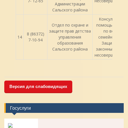
7- 12-65
несовершенноле
Администрации
Сальского района
Консультатив
Отдел по охране и
помощь родит
защите прав детства
по вопроса
8 (86372)
14
управления
семейного пра
7-10-94
образования
Защита прав
Сальского района
законных интер
несовершенноле
Версия для слабовидящих
Госуслуги