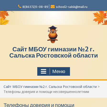
П
8(86372)5-08-89
school2-salsk@mail.ru
е
р
е
й
т
и
к
с
Сайт МБОУ гимназии №2 г.
о
д
Сальска Ростовской области
е
р
ж
Меню
и
м
о
Сайт МБОУ гимназии №2 г. Сальска Ростовской области
>
м
Телефоны доверия и помощи несовершеннолетним
у
Телефоны доверия и помощи