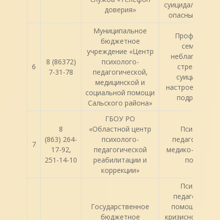
суицидальных и 
доверия»
опасных действ
Муниципальное
Профилактик
бюджетное
семейного
учреждение «Центр
неблагополуч
8 (86372)
психолого-
6
стрессовых 
7-31-78
педагогической,
суицидальны
медицинской и
настроений дет
социальной помощи
подростков
Сальского района»
ГБОУ РО
8
«Областной центр
Психолого-
(863) 264-
психолого-
педагогическа
7
17-92,
педагогической
медико-социал
251-14-10
реабилитации и
помощь.
коррекции»
Психолого-
педагогическ
Государственное
помощь детям
бюджетное
кризисной ситуа