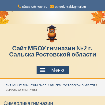
П
8(86372)5-08-89
school2-salsk@mail.ru
е
р
е
й
т
и
к
с
Сайт МБОУ гимназии №2 г.
о
д
Сальска Ростовской области
е
р
ж
Меню
и
м
о
Сайт МБОУ гимназии №2 г. Сальска Ростовской области
>
м
Символика гимназии
у
Символика гимназии