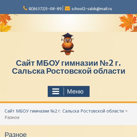
П
8(86372)5-08-89
school2-salsk@mail.ru
е
р
е
й
т
и
к
с
Сайт МБОУ гимназии №2 г.
о
д
Сальска Ростовской области
е
р
ж
Меню
и
м
о
Сайт МБОУ гимназии №2 г. Сальска Ростовской области
>
м
Разное
у
Разное