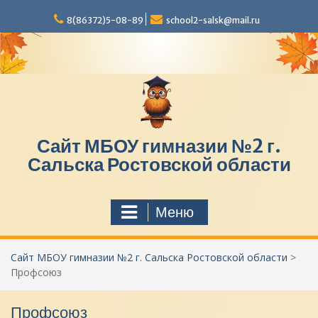
П
8(86372)5-08-89
school2-salsk@mail.ru
е
р
е
й
т
и
к
с
Сайт МБОУ гимназии №2 г.
о
д
Сальска Ростовской области
е
р
ж
Меню
и
м
о
Сайт МБОУ гимназии №2 г. Сальска Ростовской области
>
м
Профсоюз
у
Профсоюз