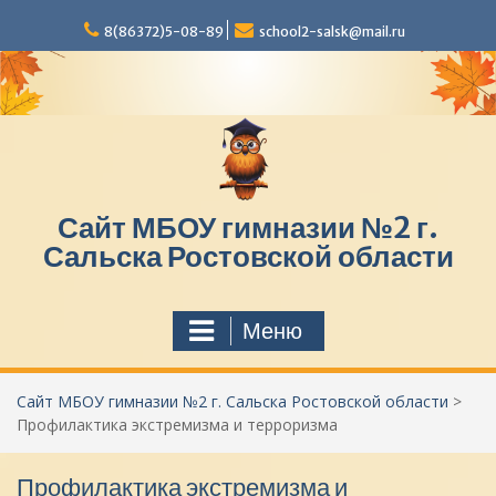
П
8(86372)5-08-89
school2-salsk@mail.ru
е
р
е
й
т
и
к
с
Сайт МБОУ гимназии №2 г.
о
д
Сальска Ростовской области
е
р
ж
Меню
и
м
о
Сайт МБОУ гимназии №2 г. Сальска Ростовской области
>
м
Профилактика экстремизма и терроризма
у
Профилактика экстремизма и