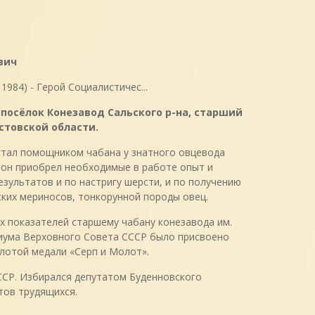
вич
, посёлок Конезавод Сальского р-на, старший
стовской области.
и стал помощником чабана у знатного овцевода
 он приобрел необходимые в работе опыт и
езультатов и по настригу шерсти, и по получению
ских мериносов, тонкорунной породы овец.
х показателей старшему чабану конезавода им.
диума Верховного Совета СССР было присвоено
олотой медали «Серп и Молот».
ССР. Избирался депутатом Буденновского
тов трудящихся.