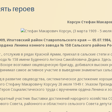
ять героев
Корсун Стефан Макаро
1909, Ипатовский район Ставропольского края — 05.07.1984
ордена Ленина конного завода № 158 Сальского района Ро
г., отслужив в рядах Красной Армии, приехал в сальские степи 
вода № 158 имени Буденного Антона Самойловича Дедика. Здесь
 Вскоре возглавил овцеводческую бригаду, добивался высоких р
Принимал самое активное участие в выведении знаменитых саль
д в развитие овцеводства, систематическое достижение хороши
ого Стефану Макаровичу Корсуну 26 июля 1949 г. Указом Прези
Героя Социалистического труда с вручением ордена Ленина и з
кратный участник Выставки достижений народного хозяйства С
вого Совета, районного и областного сельского Совета депута