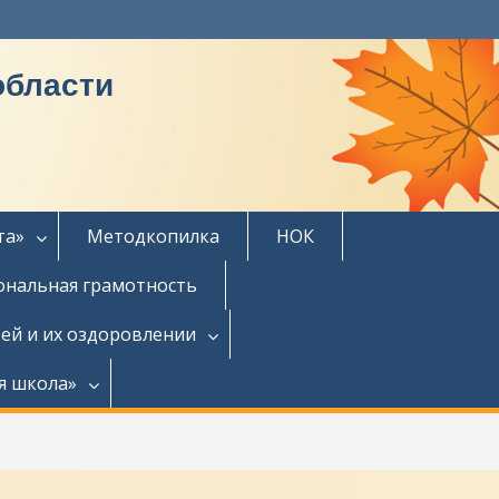
области
та»
Методкопилка
НОК
нальная грамотность
ей и их оздоровлении
я школа»