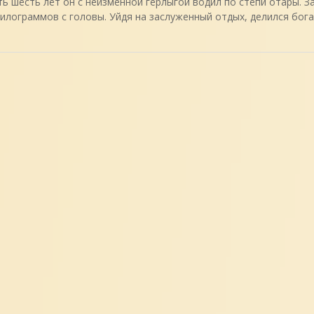
ь шесть лет он с неизменной герлыгой водил по степи отары. За
килограммов с головы. Уйдя на заслуженный отдых, делился бо