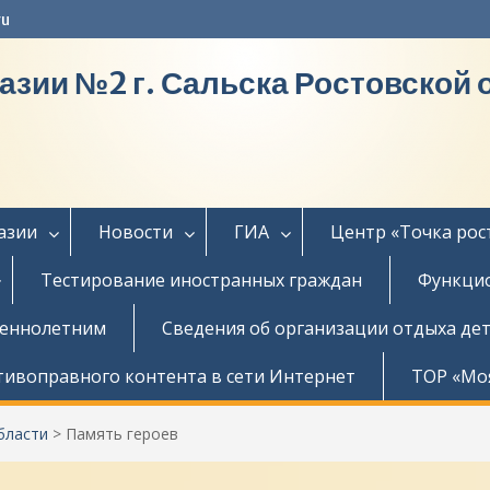
ru
азии №2 г. Сальска Ростовской 
азии
Новости
ГИА
Центр «Точка рос
Тестирование иностранных граждан
Функцио
шеннолетним
Сведения об организации отдыха дет
тивоправного контента в сети Интернет
ТОР «Мо
бласти
>
Память героев