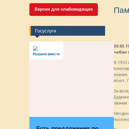
Пам
Версия для слабовидящих
Госуслуги
30.03.
чабан 
Решаем вместе
В 1933 
конеза
знания.
ягнят. 
За вкла
Буденн
звание 
Неодно
поселко
Есть предложения по