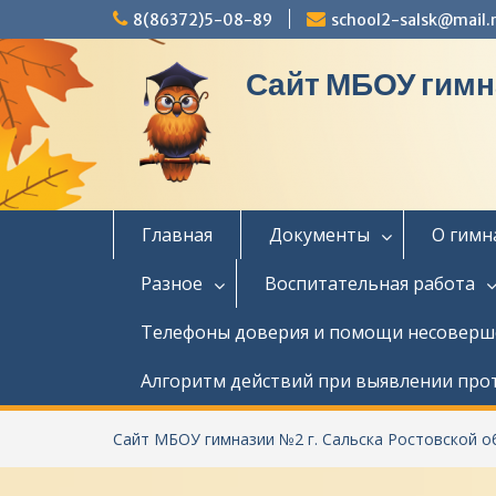
П
8(86372)5-08-89
school2-salsk@mail.
е
р
Сайт МБОУ гимн
е
й
т
и
к
с
о
Главная
Документы
О гимн
д
е
Разное
Воспитательная работа
р
ж
Телефоны доверия и помощи несовер
и
м
Алгоритм действий при выявлении про
о
м
у
Сайт МБОУ гимназии №2 г. Сальска Ростовской о