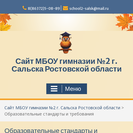
П
8(86372)5-08-89
school2-salsk@mail.ru
е
р
е
й
т
и
к
с
Сайт МБОУ гимназии №2 г.
о
д
Сальска Ростовской области
е
р
ж
Меню
и
м
о
Сайт МБОУ гимназии №2 г. Сальска Ростовской области
>
м
Образовательные стандарты и требования
у
Образовательные стандарты и