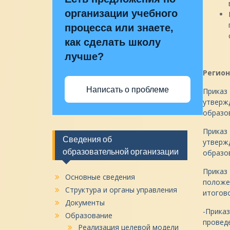
организации учебного
процесса или знаете,
как сделать школу
лучше?
Регио
Написать о проблеме
Приказ
утверж
образо
Приказ 
Сведения об
утверж
образовательной организации
образо
Приказ 
Основные сведения
положе
Структура и органы управления
итогов
Документы
-Приказ
Образование
провед
Реализация целевой модели