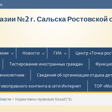
ru
азии №2 г. Сальска Ростовской 
азии
Новости
ГИА
Центр «Точка рос
Тестирование иностранных граждан
Функцио
шеннолетним
Сведения об организации отдыха дет
тивоправного контента в сети Интернет
ТОР «Мо
бласти
>
Нормативно-правовая база(ЕГЭ)