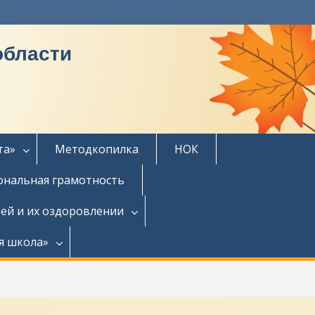
области
та»
Методкопилка
НОК
нальная грамотность
ей и их оздоровлении
я школа»