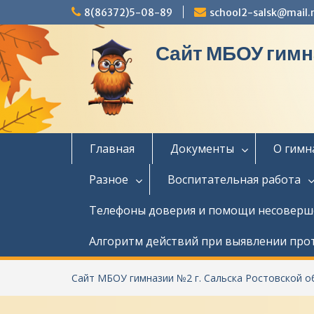
П
8(86372)5-08-89
school2-salsk@mail.
е
р
Сайт МБОУ гимн
е
й
т
и
к
с
о
Главная
Документы
О гимн
д
е
Разное
Воспитательная работа
р
ж
Телефоны доверия и помощи несовер
и
м
Алгоритм действий при выявлении про
о
м
у
Сайт МБОУ гимназии №2 г. Сальска Ростовской о