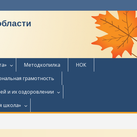
области
та»
Методкопилка
НОК
нальная грамотность
ей и их оздоровлении
я школа»