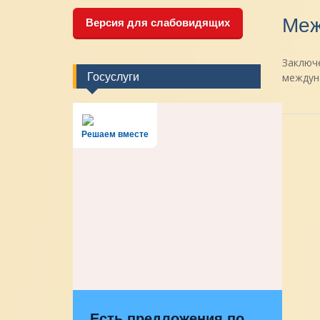
Меж
Версия для слабовидящих
Заключе
Госуслуги
междун
Решаем вместе
Есть предложения по