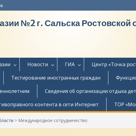
ru
азии №2 г. Сальска Ростовской 
азии
Новости
ГИА
Центр «Точка рос
Тестирование иностранных граждан
Функцио
шеннолетним
Сведения об организации отдыха дет
тивоправного контента в сети Интернет
ТОР «Мо
бласти
>
Международное сотрудничество