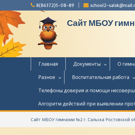
П
8(86372)5-08-89
school2-salsk@mail.
е
р
Сайт МБОУ гимн
е
й
т
и
к
с
о
Главная
Документы
О гимн
д
е
Разное
Воспитательная работа
р
ж
Телефоны доверия и помощи несовер
и
м
Алгоритм действий при выявлении про
о
м
у
Сайт МБОУ гимназии №2 г. Сальска Ростовской о