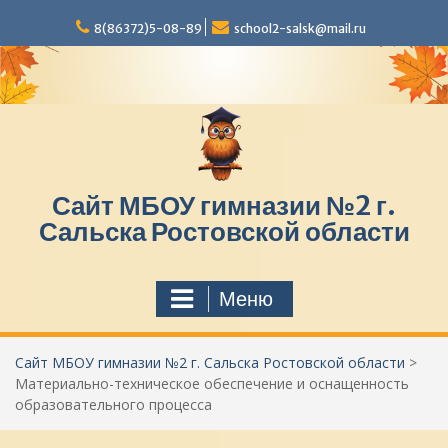
П
8(86372)5-08-89
school2-salsk@mail.ru
е
р
е
й
т
и
к
с
Сайт МБОУ гимназии №2 г.
о
д
Сальска Ростовской области
е
р
ж
Меню
и
м
о
Сайт МБОУ гимназии №2 г. Сальска Ростовской области
>
м
Материально-техническое обеспечение и оснащенность
у
образовательного процесса