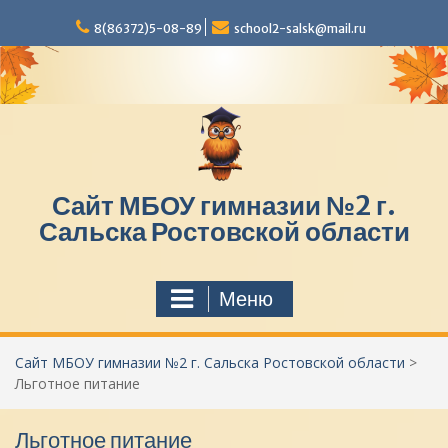
П
8(86372)5-08-89
school2-salsk@mail.ru
е
р
е
й
т
и
к
с
Сайт МБОУ гимназии №2 г.
о
д
Сальска Ростовской области
е
р
ж
Меню
и
м
о
Сайт МБОУ гимназии №2 г. Сальска Ростовской области
>
м
Льготное питание
у
Льготное питание