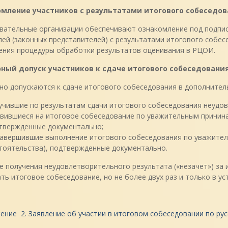
мление участников с результатами итогового собеседов
ательные организации обеспечивают ознакомление под подпись
ей (законных представителей) с результатами итогового собес
ения процедуры обработки результатов оценивания в РЦОИ.
ный допуск участников к сдаче итогового собеседовани
о допускаются к сдаче итогового собеседования в дополнитель
учившие по результатам сдачи итогового собеседования неудов
явившиеся на итоговое собеседование по уважительным причина
твержденные документально;
завершившие выполнение итогового собеседования по уважител
тоятельства), подтвержденные документально.
е получения неудовлетворительного результата («незачет») з
ть итоговое собеседование, но не более двух раз и только в ус
ние 2. Заявление об участии в итоговом собеседовании по рус