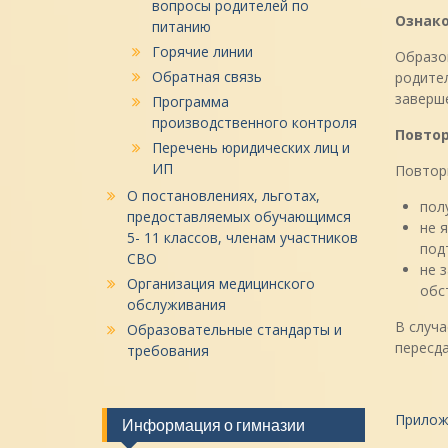
вопросы родителей по
Ознако
питанию
Горячие линии
Образов
Обратная связь
родител
заверш
Программа
производственного контроля
Повтор
Перечень юридических лиц и
ИП
Повторн
О постановлениях, льготах,
пол
предоставляемых обучающимся
не 
5- 11 классов, членам участников
под
СВО
не 
Организация медицинского
обс
обслуживания
В случа
Образовательные стандарты и
пересда
требования
Приложе
Информация о гимназии