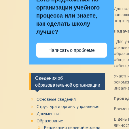
организации учебного
Для пол
заверши
процесса или знаете,
подтве
как сделать школу
Подача
лучше?
Для уч
осваив
Написать о проблеме
образо
общего
собесе
Участни
Сведения об
рекоме
образовательной организации
инвалид
Провед
Основные сведения
Структура и органы управления
Временя
Документы
В день
Образование
личност
Реализация целевой модели