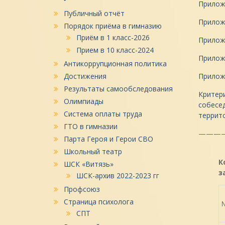
Прилож
Публичный отчёт
Приложе
Порядок приёма в гимназию
Приём в 1 класс-2026
Приложе
Прием в 10 класс-2024
Приложе
Антикоррупционная политика
Достижения
Прилож
Результаты самообследования
Критер
Олимпиады
собесед
Система оплаты труда
террит
ГТО в гимназии
———
Парта Героя и Герои СВО
Школьный театр
К
ШСК «Витязь»
з
ШСК-архив 2022-2023 гг
Профсоюз
Страница психолога
СПТ