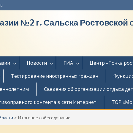
ru
азии №2 г. Сальска Ростовской 
азии
Новости
ГИА
Центр «Точка рос
Тестирование иностранных граждан
Функцио
шеннолетним
Сведения об организации отдыха дет
тивоправного контента в сети Интернет
ТОР «Мо
бласти
>
Итоговое собеседование