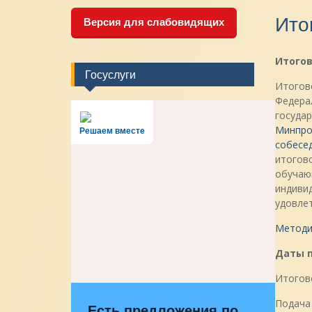
Ито
Версия для слабовидящих
Итогов
Госуслуги
Итогово
Федерал
госуда
Минпрос
Решаем вместе
собесед
итогов
обучаю
индиви
удовле
Методич
Даты п
Итогово
Подача 
Есть предложения по