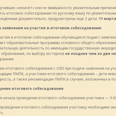
учивших «незачёт» или не явившихся по уважительным причинам
ть итоговое собеседование по русскому языку по уважительны
ржденным документально, предусмотрены ещё 2 даты:
11 марта
 заявления на участие в итоговом собеседовании
астия в итоговом собеседовании обучающиеся подают заявлени
ают образовательные программы основного общего образования
вательную деятельность по имеющим государственную аккреди
 образования, по выбору экстернов
не позднее чем за две н
дования.
ки итогового собеседования с ОВЗ при подаче заявления на у
ндации ПМПК, а участники итогового собеседования – дети-инв
ность, а также рекомендации ПМПК в случаях, изложенных в под
ение итогового собеседования
 начала проведения итогового собеседования участника — 9.00
 проведения итогового собеседования участнику необходимо им
ь.