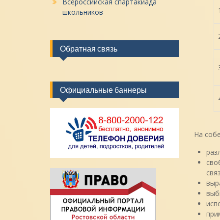
Всероссийская спартакиада
школьников
Обратная связь
Официальные баннеры
На собе
раз
сво
связ
выр
выб
исп
при