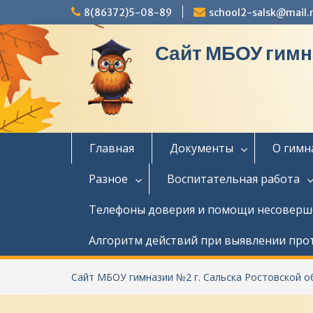
П
8(86372)5-08-89
school2-salsk@mail.
е
р
Сайт МБОУ гимн
е
й
т
и
к
с
о
Главная
Документы
О гимн
д
е
Разное
Воспитательная работа
р
ж
Телефоны доверия и помощи несовер
и
м
Алгоритм действий при выявлении про
о
м
у
Сайт МБОУ гимназии №2 г. Сальска Ростовской о