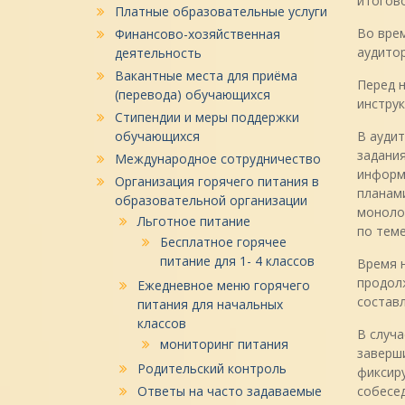
итогово
Платные образовательные услуги
Во вре
Финансово-хозяйственная
аудитор
деятельность
Вакантные места для приёма
Перед 
(перевода) обучающихся
инструк
Стипендии и меры поддержки
обучающихся
В аудит
задания
Международное сотрудничество
информ
Организация горячего питания в
планами
образовательной организации
монолог
Льготное питание
по теме
Бесплатное горячее
питание для 1- 4 классов
Время н
продолж
Ежедневное меню горячего
составл
питания для начальных
классов
В случа
мониторинг питания
заверши
Родительский контроль
фиксиру
Ответы на часто задаваемые
собесе