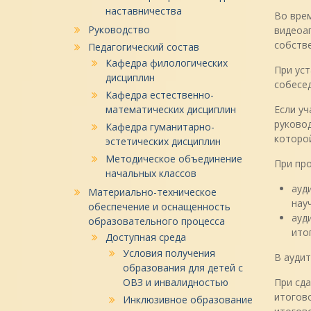
наставничества
Во врем
Руководство
видеоап
собстве
Педагогический состав
Кафедра филологических
При уст
дисциплин
собесед
Кафедра естественно-
математических дисциплин
Если уч
руковод
Кафедра гуманитарно-
которо
эстетических дисциплин
Методическое объединение
При про
начальных классов
ауд
Материально-техническое
нау
обеспечение и оснащенность
ауд
образовательного процесса
ито
Доступная среда
Условия получения
В ауди
образования для детей с
ОВЗ и инвалидностью
При сда
итогово
Инклюзивное образование