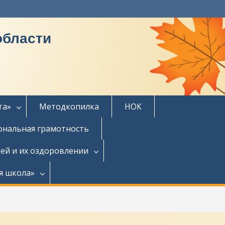
области
та»
Методкопилка
НОК
нальная грамотность
ей и их оздоровлении
я школа»