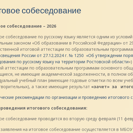
говое собеседование
ое собеседование – 2026
е собеседование по русскому языку является одним из условий 
ьным законом «Об образовании в Российской Федерации» от 29.
рственной итоговой аттестации по образовательным программа
вещения России от 27.12.2024 г. № 1250 «Об утверждении поря
ования по русскому языку на территории Ростовской области
«)
ой аттестации по образовательным программам основного обще
щиеся, не имеющие академической задолженности, в полном о
дуальный учебный план (имеющие годовые отметки по всем учеб
творительных), а также имеющие результат
«зачет» за итого
еские рекомендации по организации и проведению итогового со
роведения итогового собеседования:
е собеседование проводится во вторую среду февраля (11 февр
заявления на итоговое собеседование осуществляется в МБОУ ги