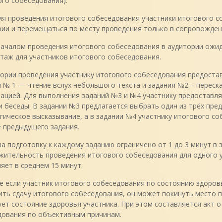
го собеседования).
мя проведения итогового собеседования участники итогового с
ии и перемещаться по месту проведения только в сопровожден
началом проведения итогового собеседования в аудитории ожид
таж для участников итогового собеседования.
ории проведения участнику итогового собеседования предоста
 № 1 — чтение вслух небольшого текста и задания №2 – переск
ацией. Для выполнения заданий №3 и №4 участнику предоставля
 беседы. В задании №3 предлагается выбрать один из трёх пре
ическое высказывание, а в задании №4 участнику итогового со
 предыдущего задания.
а подготовку к каждому заданию ограничено от 1 до 3 минут в
ительность проведения итогового собеседования для одного у
яет в среднем 15 минут.
е если участник итогового собеседования по состоянию здоро
ть сдачу итогового собеседования, он может покинуть место п
ет состояние здоровья участника. При этом составляется акт 
дования по объективным причинам.