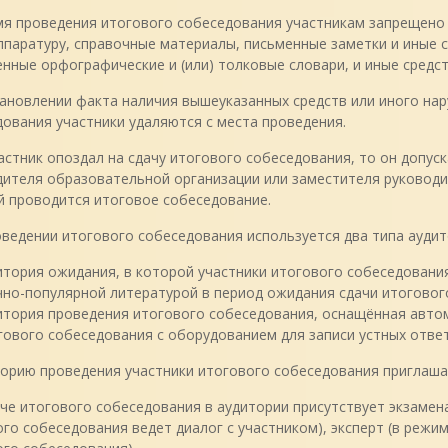
я проведения итогового собеседования участникам запрещено и
паратуру, справочные материалы, письменные заметки и иные с
нные орфографические и (или) толковые словари, и иные средс
ановлении факта наличия вышеуказанных средств или иного на
ования участники удаляются с места проведения.
астник опоздал на сдачу итогового собеседования, то он допу
ителя образовательной организации или заместителя руководи
й проводится итоговое собеседование.
ведении итогового собеседования используется два типа аудит
итория ожидания, в которой участники итогового собеседовани
чно-популярной литературой в период ожидания сдачи итоговог
итория проведения итогового собеседования, оснащённая авт
гового собеседования с оборудованием для записи устных ответ
торию проведения участники итогового собеседования приглаша
че итогового собеседования в аудитории присутствует экзамен
го собеседования ведет диалог с участником), эксперт (в режи