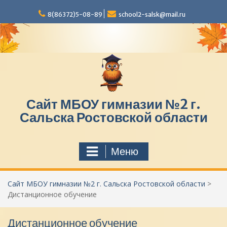
П
8(86372)5-08-89
school2-salsk@mail.ru
е
р
е
й
т
и
к
с
Сайт МБОУ гимназии №2 г.
о
д
Сальска Ростовской области
е
р
ж
Меню
и
м
о
Сайт МБОУ гимназии №2 г. Сальска Ростовской области
>
м
Дистанционное обучение
у
Дистанционное обучение