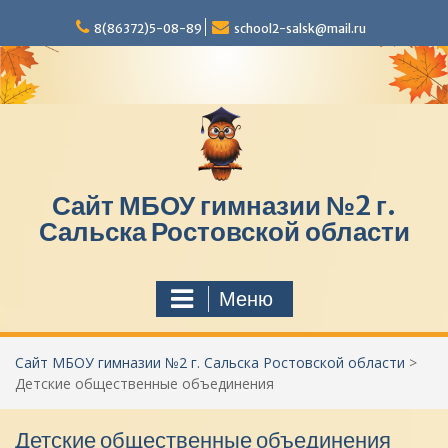
П
8(86372)5-08-89
school2-salsk@mail.ru
е
р
е
й
т
и
к
с
Сайт МБОУ гимназии №2 г.
о
д
Сальска Ростовской области
е
р
ж
Меню
и
м
о
Сайт МБОУ гимназии №2 г. Сальска Ростовской области
>
м
Детские общественные объединения
у
Детские общественные объединения