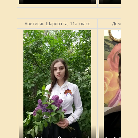
Аветисян Шарлотта, 11а класс
Домнина Юли