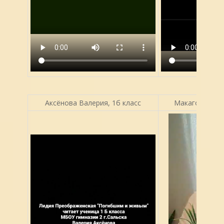
Аксёнова Валерия, 1б класс
Макагонова Ма