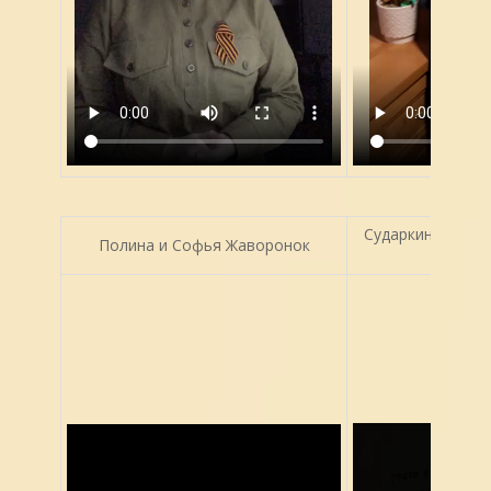
Сударкина Софья
Полина и Софья Жаворонок
Поб