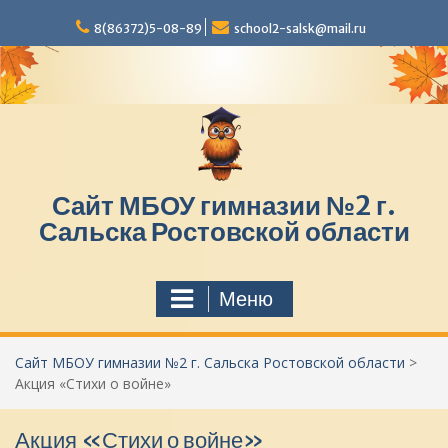
П
8(86372)5-08-89
school2-salsk@mail.ru
е
р
е
й
т
и
к
с
Сайт МБОУ гимназии №2 г.
о
д
Сальска Ростовской области
е
р
ж
Меню
и
м
о
Сайт МБОУ гимназии №2 г. Сальска Ростовской области
>
м
Акция «Стихи о войне»
у
Акция «Стихи о войне»