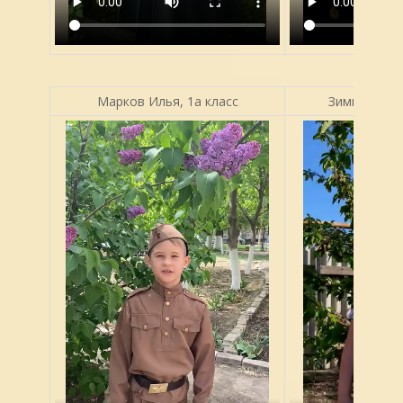
Марков Илья, 1а класс
Зимина Софи